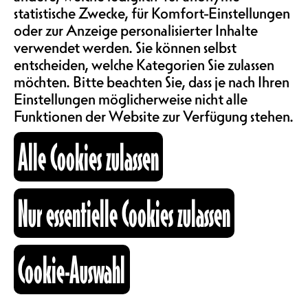
statistische Zwecke, für Komfort-Einstellungen
ABOS & TARIFE
oder zur Anzeige personalisierter Inhalte
Das Nouveau Monde befindet sich
mitten im Stadtzentrum von
verwendet werden. Sie können selbst
Freiburg im wunderschönen
entscheiden, welche Kategorien Sie zulassen
INFORMATIONEN
Gebäude des Alten Bahnhofs und ist
möchten. Bitte beachten Sie, dass je nach Ihren
weit mehr als nur ein einfacher
Einstellungen möglicherweise nicht alle
Veranstaltungsort. Es ist ein
Funktionen der Website zur Verfügung stehen.
KARTOGRAPHIE
kreativer und ausgelassener
Alle Cookies zulassen
Treffpunkt, bei welchem verrückte
Ideen gedeihen, sei dies bei einer
Tasse Kaffee tagsdurch oder bei
SUCHE
fesselnden kulturellen Events am
Nur essentielle Cookies zulassen
Abend. Mit drei Bars, einem
Restaurant, einem Kinderbereich
und polyvalenten Räumen bietet
fb
ig
li
Cookie-Auswahl
das Nouveau Monde eine Vielzahl
Kulturraum
von Möglichkeiten für Kreationen
+41 26 322 57 67
und Programmgestaltung.
info@nouveaumonde.ch