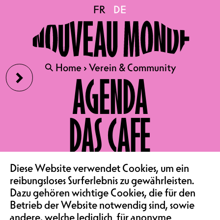
FR
FR
DE
DE
›
🔍
🔍
Home
Home
›
›
Verein & Community
Verein & Community
AGENDA
ENEZ MEMBER VOM NOUVEAU MONDE
DEV
LE NOUVEAU
DAS CAFE
MONDE A
VEREIN & COMMUNITY
‹
Diese Website verwendet Cookies, um ein
reibungsloses Surferlebnis zu gewährleisten.
L'ANCIENNE GARE
Dazu gehören wichtige Cookies, die für den
SAALMIETE
Betrieb der Website notwendig sind, sowie
andere, welche lediglich für anonyme