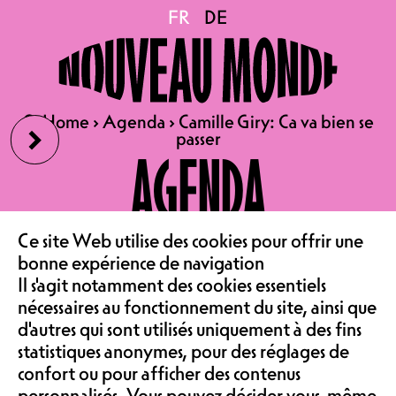
Camille Giry: Ca va bien
FR
FR
DE
DE
se passer
›
🔍
🔍
Home
Home
›
›
Agenda
Agenda
›
›
Camille Giry: Ca va bien se
Camille Giry: Ca va bien se
passer
passer
VE 25.09.2026
AGENDA
CAMILLE GIRY – CA VA BIEN
SE PASSER
LE CAFÉ
‹
HUMOUR | SALLE DE
Ce site Web utilise des cookies pour offrir une
bonne expérience de navigation
SPECTACLE
Il s'agit notamment des cookies essentiels
PORTES 20H00, DÉBUT
ASSOCIATION &
nécessaires au fonctionnement du site, ainsi que
20H30
d'autres qui sont utilisés uniquement à des fins
PRÉLOCATION 25.-, SUR
statistiques anonymes, pour des réglages de
confort ou pour afficher des contenus
PLACE 28.-
personnalisés. Vous pouvez décider vous-même