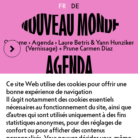
Laure Betris & Yann
FR
FR
DE
DE
Hunziker (Vernissage) +
›
🔍
🔍
Home
Home
›
›
Agenda
Agenda
›
›
Laure Betris & Yann Hunziker
Laure Betris & Yann Hunziker
Prune Carmen Diaz
(Vernissage) + Prune Carmen Diaz
(Vernissage) + Prune Carmen Diaz
AGENDA
SA 26.09.2026
LE CAFÉ
Ce site Web utilise des cookies pour offrir une
LAURE BETRIS & YANN
‹
bonne expérience de navigation
HUNZIKER (VERNISSAGE)
Il s'agit notamment des cookies essentiels
ASSOCIATION &
+ PRUNE CARMEN DIAZ
nécessaires au fonctionnement du site, ainsi que
d'autres qui sont utilisés uniquement à des fins
CONCERT | SALLE DE
statistiques anonymes, pour des réglages de
SPECTACLE
confort ou pour afficher des contenus
PORTES 20H30, DÉBUT
personnalisés. Vous pouvez décider vous-même