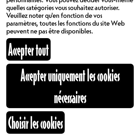
COMMUNAUTÉ
https://fetedeladanse.ch/fribourg/
quelles catégories vous souhaitez autoriser.
LOCATIONS
https://www.instagram.com/fetedeladans
Veuillez noter qu'en fonction de vos
HORAIRES
paramètres, toutes les fonctions du site Web
peuvent ne pas être disponibles.
ABOS & TARIFS
16.05.2025
Accepter tout
INFORMATIONS
Accepter uniquement les cookies
OUVERTURE
22H00
CARTOGRAPHIE
nécessaires
DES PORTES
RECHERCHE
Choisir les cookies