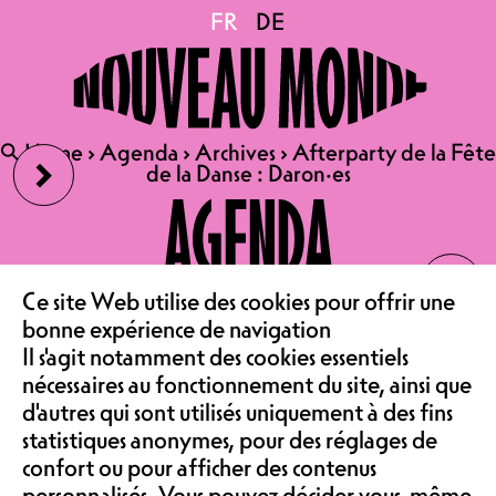
Afterparty de la Fête de
FR
FR
DE
DE
la Danse : Daron·es
›
🔍
🔍
Home
Home
›
›
Agenda
Agenda
›
›
Archives
Archives
›
›
Afterparty de la Fête
Afterparty de la Fête
de la Danse : Daron·es
de la Danse : Daron·es
16.05.2025
AGENDA
AFTERPARTY DE LA FÊTE DE
‹
LA DANSE : DARON·ES
LE CAFÉ
AU CAFÉ | DÈS 22H00 |
Ce site Web utilise des cookies pour offrir une
bonne expérience de navigation
ENTRÉE LIBRE
Il s'agit notamment des cookies essentiels
ASSOCIATION &
nécessaires au fonctionnement du site, ainsi que
Le lieu et le moment parfaits pour
d'autres qui sont utilisés uniquement à des fins
mettre en pratique les
statistiques anonymes, pour des réglages de
recommandations de Jo et Alex !
confort ou pour afficher des contenus
Le Nouveau Monde accueille la Fête
de la Danse !
personnalisés. Vous pouvez décider vous-même