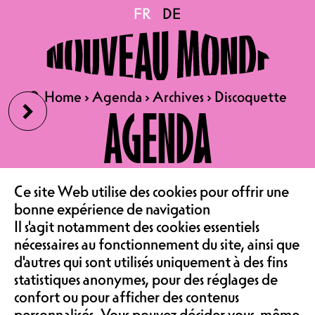
Discoquette
FR
FR
DE
DE
26.01.2024
LE NOUVEAU MONDE,
›
🔍
🔍
Home
Home
›
›
Agenda
Agenda
›
›
Archives
Archives
›
›
Discoquette
Discoquette
AGENDA
LAGO ET FRIQUEERS
PRÉSENTENT :
DISCOQUETTE (F)
LE CAFÉ
+ TABLE RONDE : «
Ce site Web utilise des cookies pour offrir une
PINKWASHING AND
bonne expérience de navigation
‹
ASSOCIATION &
QUEERBAITING »
Il s'agit notamment des cookies essentiels
nécessaires au fonctionnement du site, ainsi que
QUEER PARTY & DISCUSSIONS
d'autres qui sont utilisés uniquement à des fins
| SALLE DE CONCERT & AILE
COMMUNAUTÉ
statistiques anonymes, pour des réglages de
EST
confort ou pour afficher des contenus
PRIX MEMBRE 6.- / PRIX
personnalisés. Vous pouvez décider vous-même