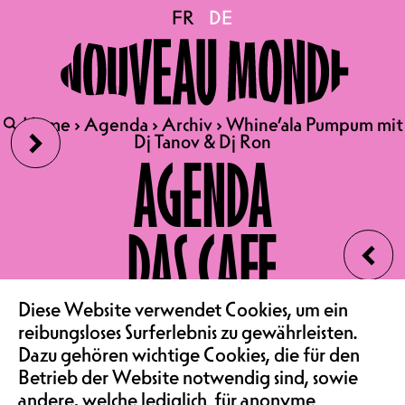
Whine’ala Pumpum mit Dj
FR
FR
DE
DE
Tanov & Dj Ron
›
🔍
🔍
Home
Home
›
›
Agenda
Agenda
›
›
Archiv
Archiv
›
›
Whine’ala Pumpum mit
Whine’ala Pumpum mit
Dj Tanov & Dj Ron
Dj Tanov & Dj Ron
07.03.2025
AGENDA
THE EMPIRE UND LOA!
PRÄSENTIEREN : WHINE’ALA
DAS CAFE
‹
PUMPUM
MIT DJ TANOV & DJ RON
DANSE & PARTY | AFROBEATS
VEREIN & COMMUNITY
Diese Website verwendet Cookies, um ein
& AMAPIANO
reibungsloses Surferlebnis zu gewährleisten.
Dazu gehören wichtige Cookies, die für den
MEMBER 7.-, NORMALPREIS
Betrieb der Website notwendig sind, sowie
12.-, EMPFOHLENER PREIS
andere, welche lediglich für anonyme