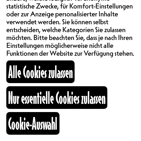
SAALMIETE
22.-
statistische Zwecke, für Komfort-Einstellungen
ABOS & TARIFE
oder zur Anzeige personalisierter Inhalte
The Empire ist eine 2015 gegründete
verwendet werden. Sie können selbst
Tanzgruppe aus Freiburg. Sie
entscheiden, welche Kategorien Sie zulassen
besteht aus über 40 Tänzer:innen
möchten. Bitte beachten Sie, dass je nach Ihren
INFORMATIONEN
aus verschiedenen Regionen der
Einstellungen möglicherweise nicht alle
Schweiz und hat sich schnell durch
Funktionen der Website zur Verfügung stehen.
ihren einzigartigen Stil und ihre
KARTOGRAPHIE
exzentrische Persönlichkeit
Alle Cookies zulassen
hervorgetan.
LOA! wurde im August 2023 von
SUCHE
Nur essentielle Cookies zulassen
Aron Pinter und Ilija Tanov mit
dem Ziel gegründet, ein
Partykonzept für Afrobeats und
Cookie-Auswahl
Amapiano in der Westschweiz
fb
ig
li
einzuführen, zwei Musikrichtungen,
Kulturraum
die sich rasant entwickeln.
+41 26 322 57 67