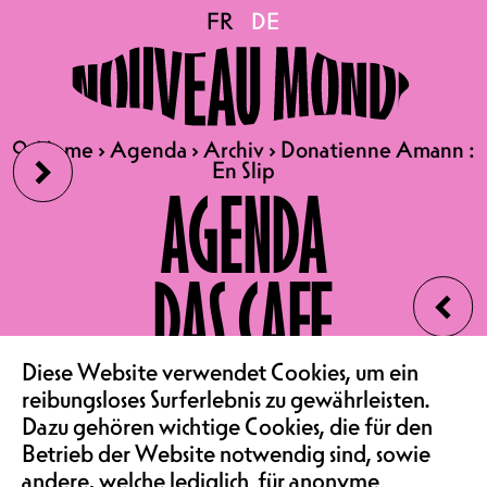
Donatienne Amann : En
FR
FR
DE
DE
Slip
›
🔍
🔍
Home
Home
›
›
Agenda
Agenda
›
›
Archiv
Archiv
›
›
Donatienne Amann :
Donatienne Amann :
En Slip
En Slip
25.10.2024
AGENDA
DONATIENNE AMANN : “EN
SLIP”
DAS CAFE
‹
KONZERTSAAL | COMEDY
MEMBER 18.-,
NORMALPREIS 23.-,
VEREIN & COMMUNITY
Diese Website verwendet Cookies, um ein
SOLIPREIS 33.-
reibungsloses Surferlebnis zu gewährleisten.
Dazu gehören wichtige Cookies, die für den
AFTERPARTY IM OSTFLÜGEL
Betrieb der Website notwendig sind, sowie
: LE KARAOKÉ DE REA
andere, welche lediglich für anonyme