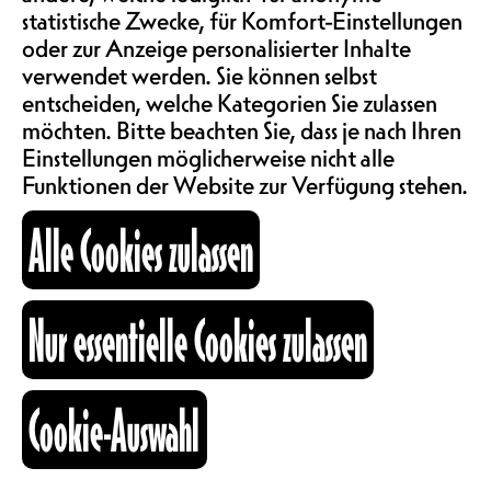
SAALMIETE
statistische Zwecke, für Komfort-Einstellungen
Diese erste Aufführung von
ABOS & TARIFE
oder zur Anzeige personalisierter Inhalte
Donatienne Amann ist ein schöner
verwendet werden. Sie können selbst
Favorit des Teams vom Nouveau
entscheiden, welche Kategorien Sie zulassen
Monde! Kommt vorbei, es wird euch
möchten. Bitte beachten Sie, dass je nach Ihren
INFORMATIONEN
gefallen !
Einstellungen möglicherweise nicht alle
CH
Funktionen der Website zur Verfügung stehen.
Donatienne Amann
KARTOGRAPHIE
Alle Cookies zulassen
SUCHE
Nur essentielle Cookies zulassen
Cookie-Auswahl
fb
ig
li
Kulturraum
+41 26 322 57 67