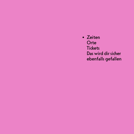
Zeiten
Orte
d Intersektionalität auszutauschen?
Tickets
skriminierung jeglicher Art an der
Das wird dir sicher
ebenfalls gefallen
t intersektionalem Feminismus zu
täten von Queer-Personen und vieles
ichtig ist, dass du Lust hast zu