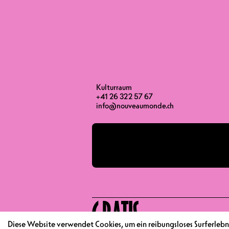
TÜRÖFFNUNG
BEGINN
ENDE
Kulturraum
+41 26 322 57 67
info@nouveaumonde.ch
GRATIS
Diese Website verwendet Cookies, um ein reibungsloses Surferlebni