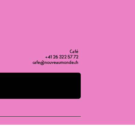
19H00
19H30
23H00
Café
+41 26 322 57 72
cafe@nouveaumonde.ch