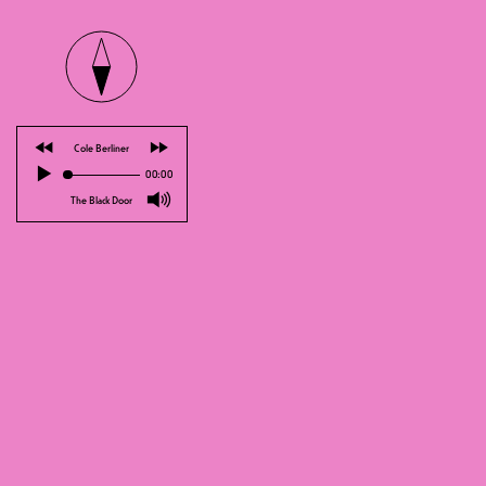
⏪
⏩
Cole Berliner
Hast du Lust, dich über feministisc
▶
00:00
Dann sind die Feminist:innen-Meet-
🔊
The Black Door
Universität) organisiert werden, gena
Diese Treffen bieten die Möglichke
diskutieren: Geschlecht, Rasse, Klas
mehr.
Offen für alle, unabhängig von Hinte
diskutieren, zu lernen und gemeins
https://student.unifr.ch/equopp/
https://www.instagram.com/equopp.u