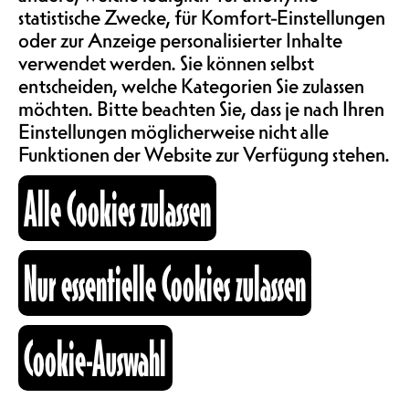
der Universität) organisiert werden,
statistische Zwecke, für Komfort-Einstellungen
ABOS & TARIFE
genau das Richtige für dich!
oder zur Anzeige personalisierter Inhalte
verwendet werden. Sie können selbst
Diese Treffen bieten die
entscheiden, welche Kategorien Sie zulassen
Möglichkeit, gemeinsam über
INFORMATIONEN
möchten. Bitte beachten Sie, dass je nach Ihren
verschiedene Themen im
Einstellungen möglicherweise nicht alle
Zusammenhang mit
Funktionen der Website zur Verfügung stehen.
intersektionalem Feminismus zu
KARTOGRAPHIE
diskutieren: Geschlecht, Rasse,
Alle Cookies zulassen
Klasse, Validismus, Ökologie,
systemische Gewalt, die
SUCHE
Lebensrealitäten von Queer-
Personen und vieles mehr.
Nur essentielle Cookies zulassen
Offen für alle, unabhängig von
Hintergrund oder Wissensstand.
fb
ig
li
Cookie-Auswahl
Kommt allein oder in Begleitung -
Kulturraum
wichtig ist, dass du Lust hast zu
+41 26 322 57 67
diskutieren, zu lernen und
info@nouveaumonde.ch