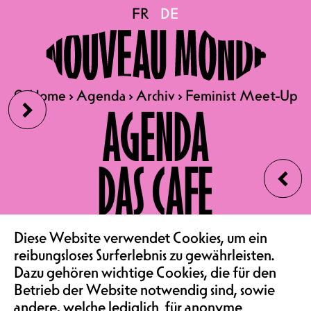
Feminist Meet-Up
FR
FR
DE
DE
26.08.2025
FEMINIST MEET-UP
›
🔍
🔍
Home
Home
›
›
Agenda
Agenda
›
›
Archiv
Archiv
›
›
Feminist Meet-Up
Feminist Meet-Up
AGENDA
RENCONTRE | ENTRÉE LIBRE
| BAR FOYER
‹
DAS CAFE
Hast du Lust, dich über
feministische Kämpfe,
Gleichberechtigung, systemische
Unterdrückung und
VEREIN & COMMUNITY
Intersektionalität auszutauschen?
Diese Website verwendet Cookies, um ein
Dann sind die Feminist:innen-
reibungsloses Surferlebnis zu gewährleisten.
Meet-Ups, die jeden Monat von
Dazu gehören wichtige Cookies, die für den
SAALMIETE
EquOpp (AGEF-Kommission gegen
Betrieb der Website notwendig sind, sowie
Diskriminierung jeglicher Art an
andere, welche lediglich für anonyme