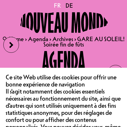
GARE AU SOLEIL! Soirée
FR
FR
DE
DE
fin de fûts
›
🔍
🔍
Home
Home
›
›
Agenda
Agenda
›
›
Archives
Archives
›
›
GARE AU SOLEIL!
GARE AU SOLEIL!
Soirée fin de fûts
Soirée fin de fûts
31.07.2025
AGENDA
GARE AU SOLEIL : SOIRÉE FIN
‹
DE FÛTS
LE CAFÉ
17:00 - 22:00 TERRASSE
Ce site Web utilise des cookies pour offrir une
bonne expérience de navigation
22:30 - 02:00 CAFÉ
Il s'agit notamment des cookies essentiels
ENTRÉE LIBRE
ASSOCIATION &
nécessaires au fonctionnement du site, ainsi que
d'autres qui sont utilisés uniquement à des fins
INTERCITEK / WYATT B2B EL
statistiques anonymes, pour des réglages de
confort ou pour afficher des contenus
LAMPADAIRE / BENHUR B2B
personnalisés. Vous pouvez décider vous-même