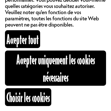
COMMUNAUTÉ
FABZ (PLEZIR) / MEZITA
quelles catégories vous souhaitez autoriser.
LOCATIONS
Veuillez noter qu'en fonction de vos
Allez, on vide les fûts et on fête
paramètres, toutes les fonctions du site Web
comme il se doit avant les vacances
peuvent ne pas être disponibles.
du Café !
ABOS & TARIFS
Le lendemain est férié, alors aucune
Accepter tout
excuse : on danse sur la terrasse,
puis on continue à l’intérieur
INFORMATIONS
jusqu’à la dernière goutte.
HORAIRES
Accepter uniquement les cookies
CARTOGRAPHIE
nécessaires
31.07.2025
RECHERCHE
Choisir les cookies
OUVERTURE
16H00