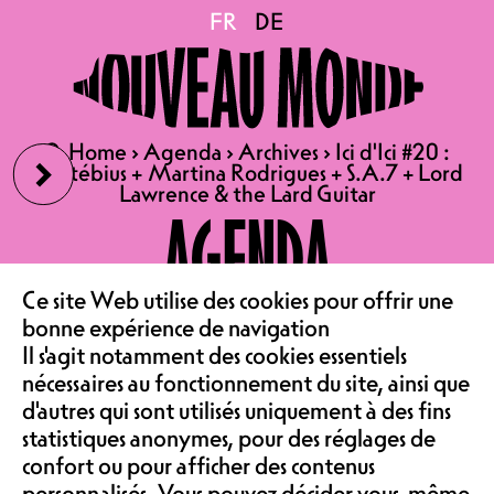
Ici d'Ici #20 : Hantébius
FR
FR
DE
DE
+ Martina Rodrigues +
›
🔍
🔍
Home
Home
›
›
Agenda
Agenda
›
›
Archives
Archives
›
›
Ici d'Ici #20 :
Ici d'Ici #20 :
S.A.7 + Lord Lawrence &
Hantébius + Martina Rodrigues + S.A.7 + Lord
Hantébius + Martina Rodrigues + S.A.7 + Lord
Lawrence & the Lard Guitar
Lawrence & the Lard Guitar
AGENDA
the Lard Guitar
Ce site Web utilise des cookies pour offrir une
LE CAFÉ
bonne expérience de navigation
Il s'agit notamment des cookies essentiels
26.04.2025
‹
nécessaires au fonctionnement du site, ainsi que
ASSOCIATION &
ICI D’ICI #20 : HANTÉBIUS +
d'autres qui sont utilisés uniquement à des fins
MARTINA RODRIGUES + S.A.7
statistiques anonymes, pour des réglages de
confort ou pour afficher des contenus
+ LORD LAWRENCE & THE
personnalisés. Vous pouvez décider vous-même