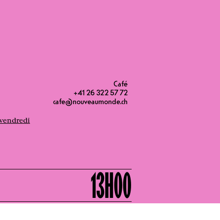
Café
ein. In der zweiten Hälfte des
+41 26 322 57 72
nd der Rêve Party, der grossen
cafe@nouveaumonde.ch
g über verfügbar.
vendredi
13H00
13H00