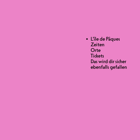
L'île de Pâques
Zeiten
Orte
Jahr in Folge. Schliesse dich dem
Tickets
f, um diese Insel voller
Das wird dir sicher
s, Workshops, Disco,
ebenfalls gefallen
 Programms ist für ein