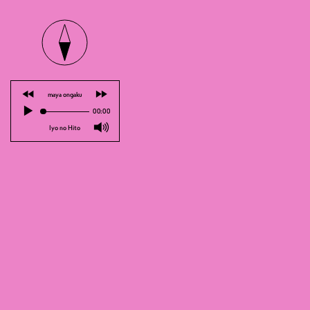
⏪
⏩
maya ongaku
▶
00:00
Das Festival der Familien- und Kinder
🔊
Iyo no Hito
Abenteuer an! Bereite deine Crew vor
Animationen zu entdecken. Während 
Gesellschaftsspielen, Filmen und ...
deutschsprachiges Publikum zugäng
https://www.ile-aux-tresors.ch/