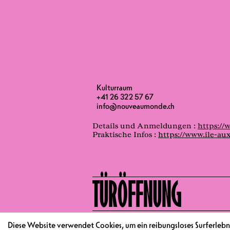
Kulturraum
Am frühen Nachmittag lädt Juliana 
+41 26 322 57 67
Nachmittags wird gefeiert: mit Esca
info@nouveaumonde.ch
Kinderdisco. Der spielerische Spazie
Details und Anmeldungen :
https://
Praktische Infos :
https://www.ile-au
TÜRÖFFNUNG
BEGINN
Diese Website verwendet Cookies, um ein reibungsloses Surferlebni