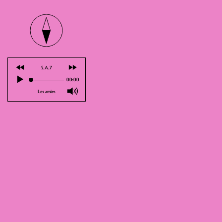
⏪
⏩
S.A.7
▶
00:00
🔊
Les amies
Das Nouveau Monde empfängt la Fête
https://fetedeladanse.ch/fribourg/
https://www.instagram.com/fetedelad