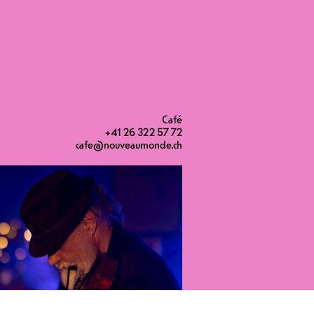
Café
+41 26 322 57 72
cafe@nouveaumonde.ch