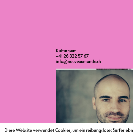
Kulturraum
+41 26 322 57 67
info@nouveaumonde.ch
Diese Website verwendet Cookies, um ein reibungsloses Surferlebni