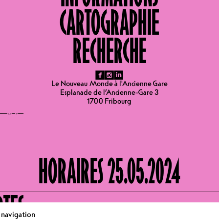
CARTOGRAPHIE
on, ce samedi 25 mai, nous faisons place à notre Silent Party 
des couleurs fera rage dans la bonne humeur tout en s'étalant : 
 XXL ! Appelez vos ami.e.s, préparez vos oreilles et surtout vo
RECHERCHE
REMERCIONS ÉNORMÉMENT POUR CE SOUTIEN E
DURANT TOUTE L’ANNÉE. MERCI MERCI MERCI <
fb
ig
li
Le Nouveau Monde à l'Ancienne Gare
TOUTE L’ÉQUIPE DU NOUVEAU MONDE.
Esplanade de l’Ancienne-Gare 3
1700 Fribourg
angdjs/
HORAIRES 25.05.2024
RTES
e navigation