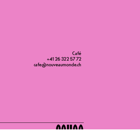
mythique, légendaire, précurseuse de
vous pourrez fêter en terrasse et
s plus beaux sourires. La fête, la
T POUR VOTRE PRÉSENCE
3
Café
+41 26 322 57 72
cafe@nouveaumonde.ch
20H00