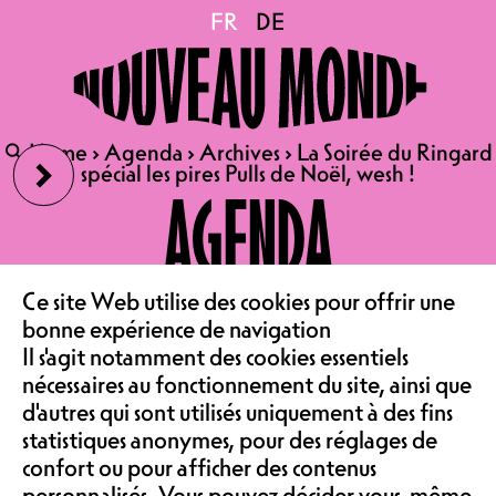
La Soirée du Ringard
FR
FR
DE
DE
spécial les pires Pulls de
›
🔍
🔍
Home
Home
›
›
Agenda
Agenda
›
›
Archives
Archives
›
›
La Soirée du Ringard
La Soirée du Ringard
Noël, wesh !
spécial les pires Pulls de Noël, wesh !
spécial les pires Pulls de Noël, wesh !
AGENDA
20.12.2024
LE CAFÉ
‹
Ce site Web utilise des cookies pour offrir une
LA SOIRÉE DU RINGARD
bonne expérience de navigation
SPÉCIAL LES PIRES PULLS DE
Il s'agit notamment des cookies essentiels
ASSOCIATION &
NOËL, WESH !
nécessaires au fonctionnement du site, ainsi que
d'autres qui sont utilisés uniquement à des fins
AVEC LES DJS SATAN CLAUS |
statistiques anonymes, pour des réglages de
PARTY
confort ou pour afficher des contenus
ENTRÉE LIBRE
personnalisés. Vous pouvez décider vous-même