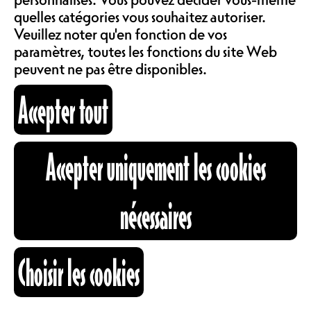
COMMUNAUTÉ
quelles catégories vous souhaitez autoriser.
LOCATIONS
Au Nouveau Monde on aime les
Veuillez noter qu'en fonction de vos
traditions, surtout quand il s’agit de
paramètres, toutes les fonctions du site Web
faire la fête ! Et celle-ci, elle est
peuvent ne pas être disponibles.
mythique !
ABOS & TARIFS
Accepter tout
CH
Les pires pulls de Noël,
INFORMATIONS
Accepter uniquement les cookies
wesh !
CARTOGRAPHIE
nécessaires
RECHERCHE
Choisir les cookies