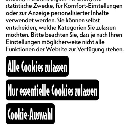
gerne noch etwas verlängern
statistische Zwecke, für Komfort-Einstellungen
ABOS & TARIFE
möchten.
Entdeckt das gesamte
oder zur Anzeige personalisierter Inhalte
Programm des wunderbaren Les
verwendet werden. Sie können selbst
Georges hier !
entscheiden, welche Kategorien Sie zulassen
INFORMATIONEN
CH
möchten. Bitte beachten Sie, dass je nach Ihren
Einstellungen möglicherweise nicht alle
Novoboy
Funktionen der Website zur Verfügung stehen.
KARTOGRAPHIE
Alle Cookies zulassen
SUCHE
Indie
Nur essentielle Cookies zulassen
fb
ig
li
Cookie-Auswahl
Kulturraum
+41 26 322 57 67
info@nouveaumonde.ch