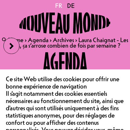
Laura Chaignat - Les amis,
FR
FR
DE
DE
ça s’arrose combien de
›
🔍
🔍
Home
Home
›
›
Agenda
Agenda
›
›
Archives
Archives
›
›
Laura Chaignat - Les
Laura Chaignat - Les
fois par semaine ?
amis, ça s’arrose combien de fois par semaine ?
amis, ça s’arrose combien de fois par semaine ?
AGENDA
25.09.2025
LE CAFÉ
‹
Ce site Web utilise des cookies pour offrir une
LAURA CHAIGNAT - LES
bonne expérience de navigation
AMIS, ÇA S’ARROSE
Il s'agit notamment des cookies essentiels
ASSOCIATION &
COMBIEN DE FOIS PAR
nécessaires au fonctionnement du site, ainsi que
d'autres qui sont utilisés uniquement à des fins
SEMAINE ?
statistiques anonymes, pour des réglages de
HUMOUR | SALLE DE
confort ou pour afficher des contenus
SPECTACLE
personnalisés. Vous pouvez décider vous-même