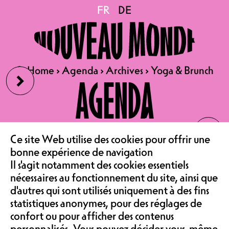
Yoga & Brunch
FR
FR
DE
DE
28.04.2024
YOGA & BRUNCH
›
🔍
🔍
Home
Home
›
›
Agenda
Agenda
›
›
Archives
Archives
›
›
Yoga & Brunch
Yoga & Brunch
AGENDA
DE 10H30 À 11H30 : HATHA
YOGA À L'AILE EST
YOGA AVEC BRUNCH 49.-
‹
LE CAFÉ
(SANS BOISSON) -
Ce site Web utilise des cookies pour offrir une
RÉSERVATION SUR
PETZI.CH
bonne expérience de navigation
ASSOCIATION &
Il s'agit notamment des cookies essentiels
nécessaires au fonctionnement du site, ainsi que
DE 11H30 À 14H00 : BRUNCH
d'autres qui sont utilisés uniquement à des fins
AU CAFÉ
COMMUNAUTÉ
statistiques anonymes, pour des réglages de
29.- ADULTES, 13.- ENFANTS
confort ou pour afficher des contenus
(SANS ASSIETTE COMPOSÉE) -
personnalisés. Vous pouvez décider vous-même