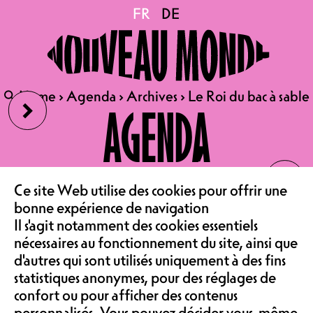
Le Roi du bac à sable
FR
FR
DE
DE
13.07.2024
LE ROI DU BAC À SABLE
›
🔍
🔍
Home
Home
›
›
Agenda
Agenda
›
›
Archives
Archives
›
›
Le Roi du bac à sable
Le Roi du bac à sable
AGENDA
GARE AU SOLEIL
ACTIVITÉ | À PARTIR DE 16:00 |
ENTRÉE LIBRE
‹
LE CAFÉ
Deviens LE Roi du bac à sable !
Ce site Web utilise des cookies pour offrir une
bonne expérience de navigation
ASSOCIATION &
Enfile tes baskets, tes crocs ou tes
Il s'agit notamment des cookies essentiels
tongues et prépare-toi à courir !
nécessaires au fonctionnement du site, ainsi que
L'Équipe Cycliste Céleste et le
d'autres qui sont utilisés uniquement à des fins
Nouveau Monde t'invite à participer
COMMUNAUTÉ
statistiques anonymes, pour des réglages de
au "Roi du bac à sable", une course
confort ou pour afficher des contenus
de folie pure!
personnalisés. Vous pouvez décider vous-même