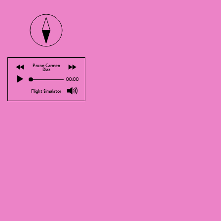
Th
⏪
⏩
Prune Carmen
Diaz
▶
00:00
MEMBER 20.-,
🔊
Flight Simulator
En Attendant Voisard - die neue Sh
Th