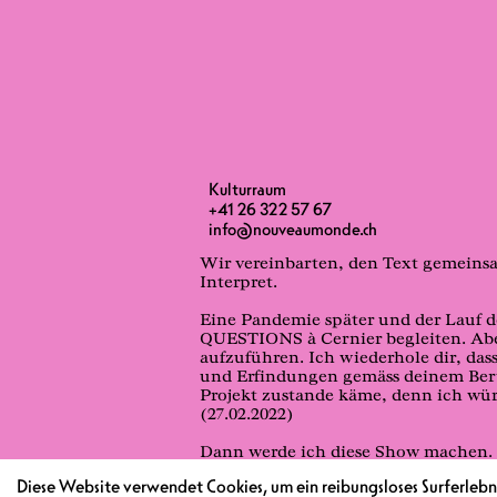
Kulturraum
+41 26 322 57 67
info@nouveaumonde.ch
Wer sind wir? Woher kommen wir? 
Wir vereinbarten, den Text gemeinsa
Interpret.
Eine Pandemie später und der Lauf de
QUESTIONS à Cernier begleiten. Aber 
aufzuführen. Ich wiederhole dir, da
und Erfindungen gemäss deinem Beruf
Projekt zustande käme, denn ich wür
(27.02.2022)
Dann werde ich diese Show machen. 
Poesie und den daraus resultierende
Diese Website verwendet Cookies, um ein reibungsloses Surferlebni