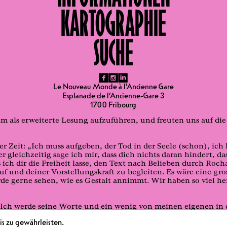
KARTOGRAPHIE
SUCHE
fb
ig
li
Wer sind wir? Woher kommen wir? Wohin gehen wir?
Le Nouveau Monde à l'Ancienne Gare
Esplanade de l’Ancienne-Gare 3
1700 Fribourg
Wohin gehen wir?
m als erweiterte Lesung aufzuführen, und freuten uns auf d
r Zeit: „Ich muss aufgeben, der Tod in der Seele (schon), ich
gleichzeitig sage ich mir, dass dich nichts daran hindert, d
ss ich dir die Freiheit lasse, den Text nach Belieben durch 
 und deiner Vorstellungskraft zu begleiten. Es wäre eine gro
de gerne sehen, wie es Gestalt annimmt. Wir haben so viel her
Ich werde seine Worte und ein wenig von meinen eigenen in 
n Lebensimpuls.
s zu gewährleisten.