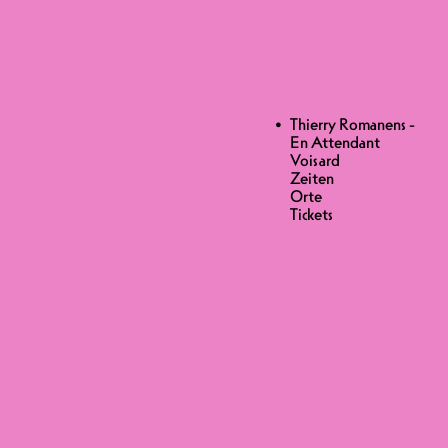
ard
D
Thierry Romanens -
En Attendant
Voisard
 AB 12 JAHREN
Zeiten
Orte
Tickets
ard