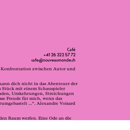
Café
+41 26 322 57 72
cafe@nouveaumonde.ch
ie Konfrontation zwischen Autor und
 kann dich nicht in das Abenteuer der
as Stück mit einem Schauspieler
Rochaden, Umkehrungen, Streichungen
sse Freude für mich, wenn das
umgebastelt ...“. Alexandre Voisard
den Raum werfen. Eine Ode an die